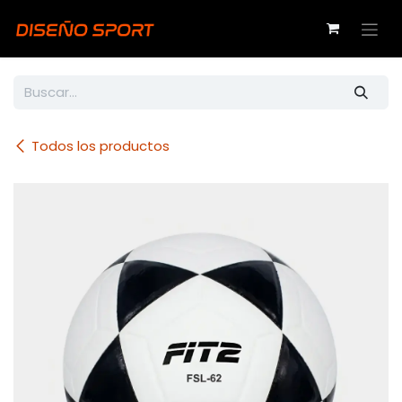
Ir al contenido
Todos los productos