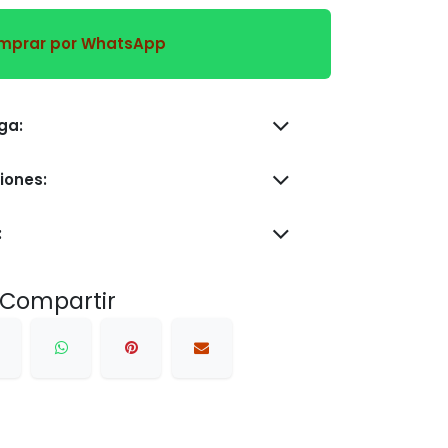
prar por WhatsApp
s de entrega:
iones:
:
Compartir