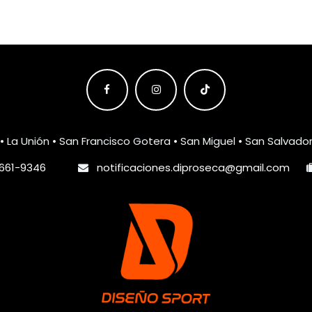
• La Unión • San Francisco Gotera • San Miguel • San Salvado
661-9346
notificaciones.diproseca@gmail.com