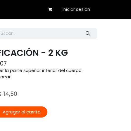
Iniciar sesión
FICACIÓN - 2 KG
007
r la parte superior inferior del cuerpo.
arrar.
$
14,50
Agregar al carrito