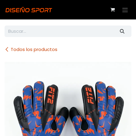
Ir al contenido
Todos los productos