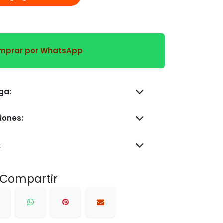
prar por WhatsApp
s de entrega:
iones:
:
Compartir