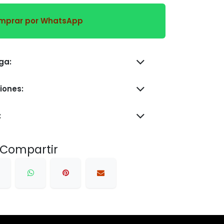
prar por WhatsApp
s de entrega:
iones:
:
Compartir