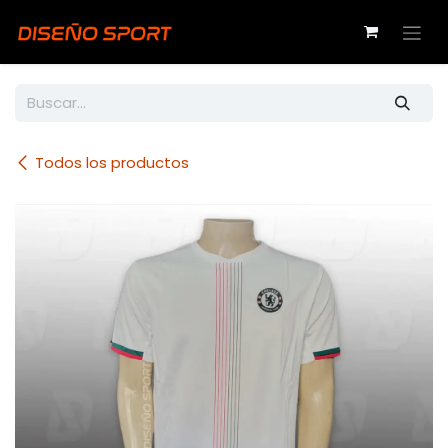
Ir al contenido
Todos los productos