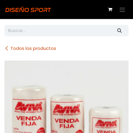
Ir al contenido
Todos los productos