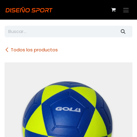
Ir al contenido
Todos los productos