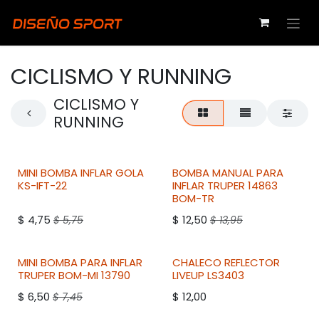
Ir al contenido
CICLISMO Y RUNNING
CICLISMO Y
RUNNING
MINI BOMBA INFLAR
GOLA
BOMBA MANUAL PARA
KS-IFT-22
INFLAR
TRUPER
14863
BOM-TR
$
4,75
$
12,50
$
5,75
$
13,95
MINI BOMBA PARA INFLAR
CHALECO REFLECTOR
TRUPER
BOM-MI 13790
LIVEUP
LS3403
$
6,50
$
12,00
$
7,45