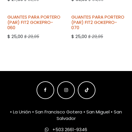
GUANTES PARA PORTERO
GUANTES PARA PORTERO
(PAR)
FIT2
GOKEPRO-
(PAR)
FIT2
GOKEPRO-
060
070
$
25,00
$
25,00
$
29,95
$
29,95
• La Unión • San Francisco Gotera • San Miguel • San
Salvador
+503 2661-9346