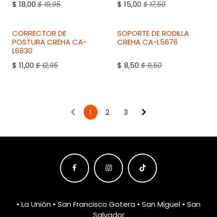
$
18,00
$
15,00
$
19,95
$
17,50
CORRECTOR DE
SOPORTE DE RODILLA
POSTURA
CREHA
CA-
CREHA
CA-L5676
L6830
$
11,00
$
8,50
$
12,95
$
9,50
1
2
3
• La Unión • San Francisco Gotera • San Miguel • San
Salvador