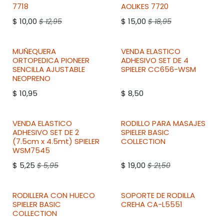
7718
AOLIKES
7720
$
10,00
$
15,00
$
12,95
$
18,95
MUÑEQUERA
VENDA ELASTICO
ORTOPEDICA
PIONEER
ADHESIVO SET DE 4
SENCILLA AJUSTABLE
SPIELER
CC656-WSM
NEOPRENO
$
10,95
$
8,50
VENDA ELASTICO
RODILLO PARA MASAJES
ADHESIVO SET DE 2
SPIELER
BASIC
(7.5cm x 4.5mt)
SPIELER
COLLECTION
WSM7545
$
5,25
$
19,00
$
5,95
$
21,50
RODILLERA CON HUECO
SOPORTE DE RODILLA
SPIELER
BASIC
CREHA
CA-L5551
COLLECTION