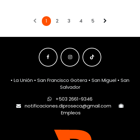
1
2
3
4
5
• La Unión • San Francisco Gotera • San Miguel • San
Salvador
+503 2661-9346
notificaciones.diproseca@gmail.com
Empleos