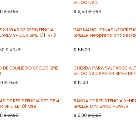
VELOCIDAD
00
$
6,50
$
19,95
$
7,50
E 3 LIGAS DE RESINTENCIA
PAR MANCUERNAS NEOPREN
LARES
SPIELER
SPIE-L11-RT3
SPIELER
Neopreno antidesli
50
$
55,00
$
49,95
 DE EQUILIBRIO
SPIELER
SPIE-
CUERDA PARA SALTAR DE AL
3
VELOCIDAD
SPIELER
SPIE-LB1
50
$
12,00
$
19,50
S DE RESISTENCIA SET DE 4
BANDA DE RESISTENCIA X-HE
ER
SPIE-LB-01 MINI
SPIELER
MINI BAND POWER
80
$
6,00
$
19,95
$
6,95