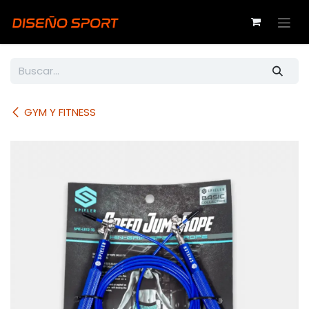
Ir al contenido
GYM Y FITNESS