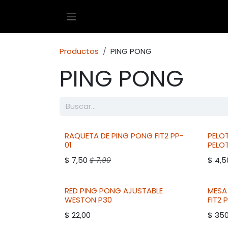
Ir al contenido
Productos
PING PONG
PING PONG
RAQUETA DE PING PONG
FIT2
PP-
PELO
01
PELO
$
7,50
$
4,5
$
7,90
RED PING PONG AJUSTABLE
MESA
WESTON
P30
FIT2
P
$
22,00
$
350