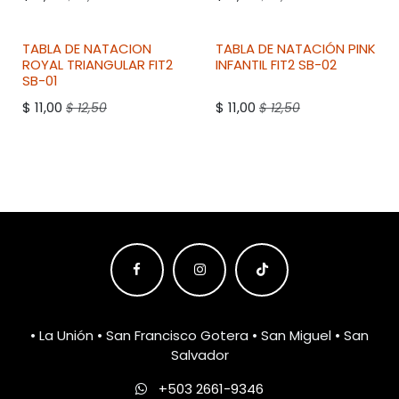
TABLA DE NATACION
TABLA DE NATACIÓN PINK
ROYAL TRIANGULAR
FIT2
INFANTIL
FIT2
SB-02
SB-01
$
11,00
$
11,00
$
12,50
$
12,50
• La Unión • San Francisco Gotera • San Miguel • San
Salvador
+503 2661-9346