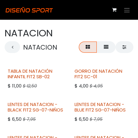
Ir al contenido
NATACION
NATACION
TABLA DE NATACIÓN
GORRO DE NATACIÓN
INFANTIL
FIT2
SB-02
FIT2
SC-01
$
11,00
$
4,00
$
12,50
$
4,95
LENTES DE NATACION -
LENTES DE NATACION -
BLACK
FIT2
SG-07-NIÑOS
BLUE
FIT2
SG-07-NIÑOS
$
6,50
$
6,50
$
7,95
$
7,95
LENTES DE NATACION -
LENTES DE NATACION -