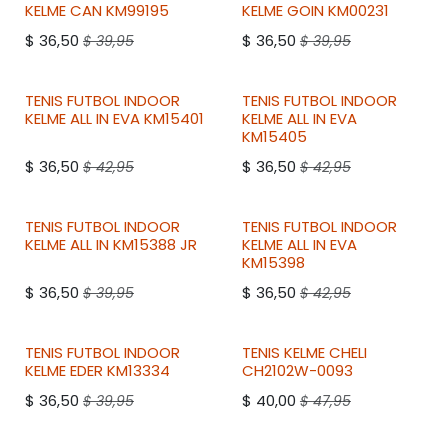
2DO A 50% DESCUENTO
2DO A 50% DESCUENTO
KELME
CAN KM99195
KELME
GOIN KM00231
$
36,50
$
36,50
$
39,95
$
39,95
2DO A 50% DESCUENTO
2DO A 50% DESCUENTO
TENIS FUTBOL INDOOR
TENIS FUTBOL INDOOR
KELME
ALL IN EVA KM15401
KELME
ALL IN EVA
KM15405
$
36,50
$
36,50
$
42,95
$
42,95
2DO A 50% DESCUENTO
2DO A 50% DESCUENTO
TENIS FUTBOL INDOOR
TENIS FUTBOL INDOOR
KELME
ALL IN KM15388 JR
KELME
ALL IN EVA
KM15398
$
36,50
$
36,50
$
39,95
$
42,95
2DO A 50% DESCUENTO
TENIS FUTBOL INDOOR
TENIS
KELME
CHELI
KELME
EDER KM13334
CH2102W-0093
$
36,50
$
40,00
$
39,95
$
47,95