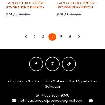
2DO A 50% DESCUENTO
2DO A 50% DESCUENTO
TACOS FUTBOL 2706M-
TACOS FUTBOL 2705M-
025
SPALDING
INFERNO
062
SPALDING
FUSION
$
36,50
$
36,50
$
41,95
$
41,95
2
3
4
5
6
• La Unión • San Francisco Gotera • San Miguel • San
Salvador
+503 2661-9346
notificaciones.diproseca@gmail.com