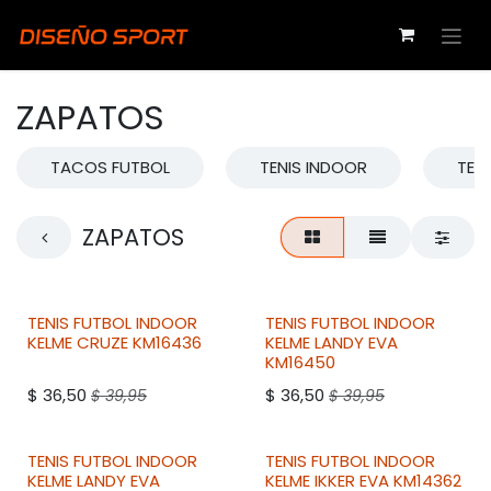
Ir al contenido
ZAPATOS
TACOS FUTBOL
TENIS INDOOR
TENI
ZAPATOS
2DO A 50% DESCUENTO
2DO A 50% DESCUENTO
TENIS FUTBOL INDOOR
TENIS FUTBOL INDOOR
KELME
CRUZE KM16436
KELME
LANDY EVA
KM16450
$
36,50
$
36,50
$
39,95
$
39,95
TENIS FUTBOL INDOOR
TENIS FUTBOL INDOOR
KELME
LANDY EVA
KELME
IKKER EVA KM14362