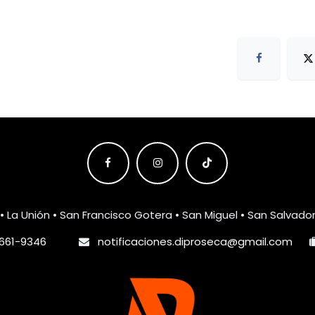
• La Unión • San Francisco Gotera • San Miguel • San Salvado
661-9346
notificaciones.diproseca@gmail.com