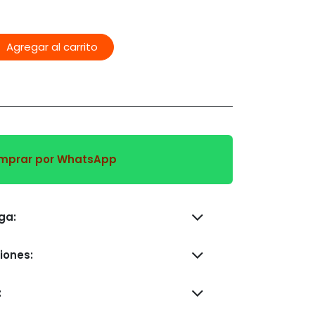
Agregar al carrito
prar por WhatsApp
s de entrega:
iones:
: