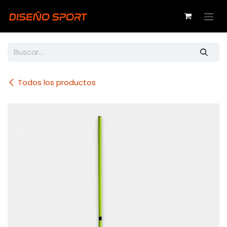
Ir al contenido
Todos los productos