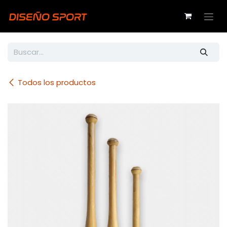
Ir al contenido
Todos los productos