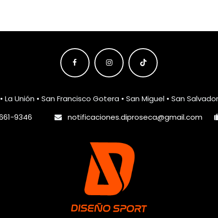
• La Unión • San Francisco Gotera • San Miguel • San Salvado
661-9346
notificaciones.diproseca@gmail.com