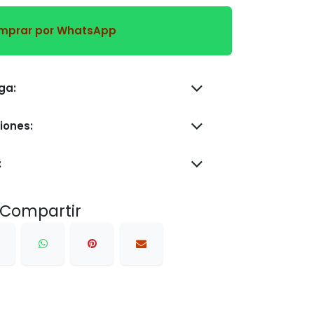
prar por WhatsApp
s de entrega:
iones:
:
Compartir