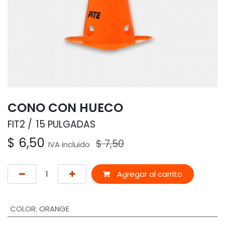
CONO CON HUECO
FIT2
15 PULGADAS
$
6,50
$
7,50
IVA incluido
Agregar al carrito
COLOR
:
ORANGE