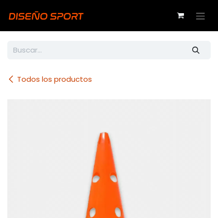
Ir al contenido
Todos los productos