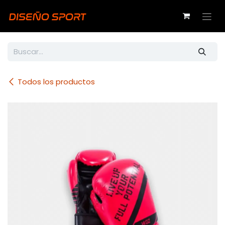
Ir al contenido
Todos los productos