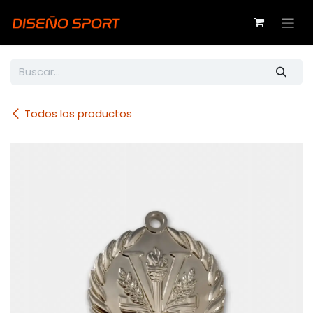
Ir al contenido
Todos los productos