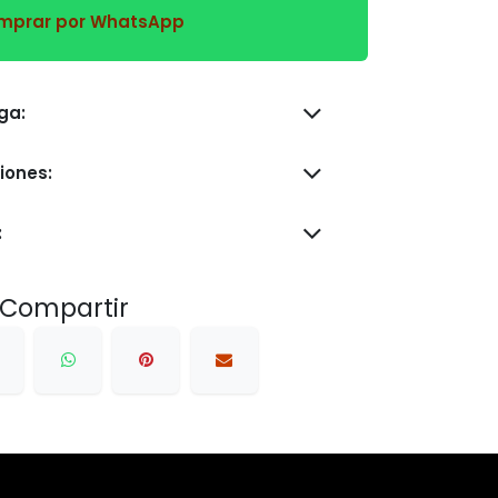
prar por WhatsApp
s de entrega:
iones:
:
Compartir