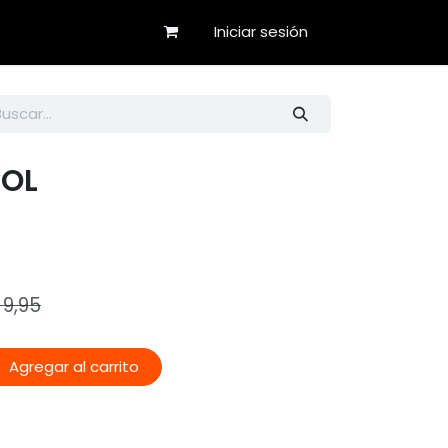
Iniciar sesión
BOL
$
9,95
Agregar al carrito