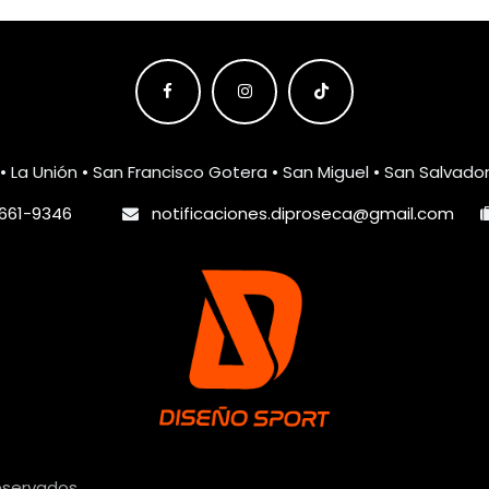
• La Unión • San Francisco Gotera • San Miguel • San Salvado
661-9346
notificaciones.diproseca@gmail.com
reservados