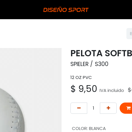
PELOTA SOFT
SPIELER
S300
12 OZ PVC
$
9,50
IVA incluido
COLOR
:
BLANCA