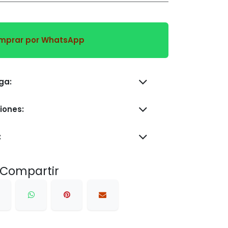
prar por WhatsApp
s de entrega:
iones:
:
Compartir