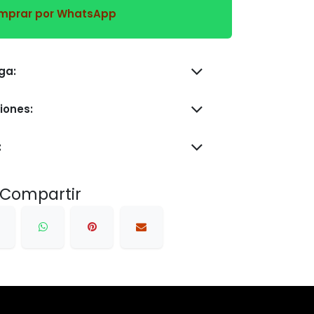
prar por WhatsApp
s de entrega:
iones:
:
Compartir