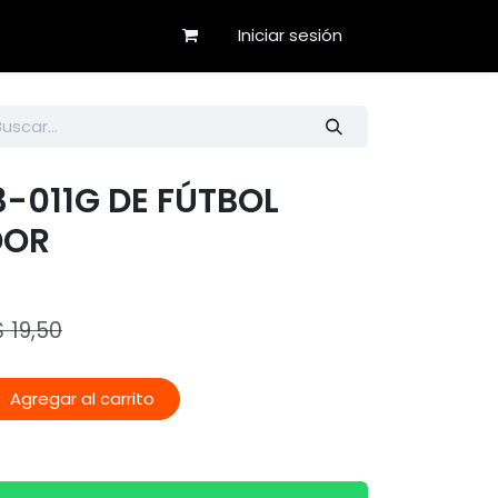
Iniciar sesión
-011G DE FÚTBOL
DOR
$
19,50
Agregar al carrito