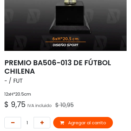
PREMIO BA506-013 DE FÚTBOL
CHILENA
-
FUT
12xH*20.5cm
$
9,75
$
10,95
IVA incluido
Agregar al carrito