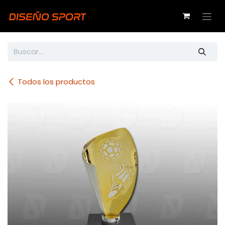
Ir al contenido
Todos los productos