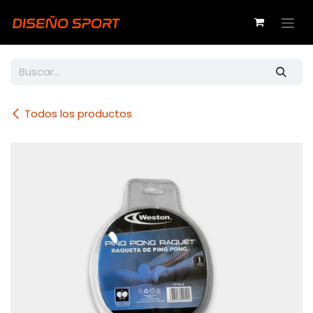
Ir al contenido
Todos los productos