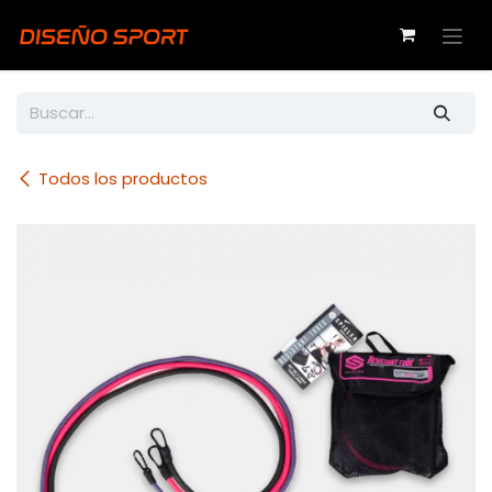
Ir al contenido
Todos los productos