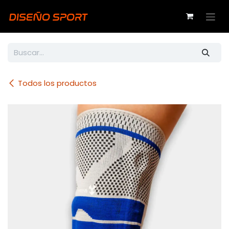
Ir al contenido
Todos los productos