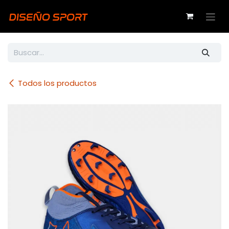
Ir al contenido
Todos los productos