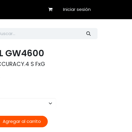
Iniciar sesión
L GW4600
CURACY.4 S FxG
o
Agregar al carrito