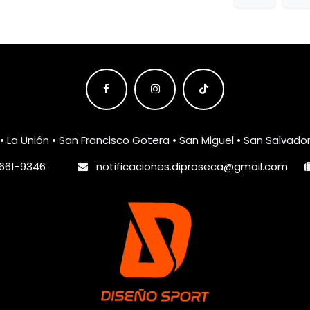
• La Unión • San Francisco Gotera • San Miguel • San Salvado
661-9346
notificaciones.diproseca@gmail.com