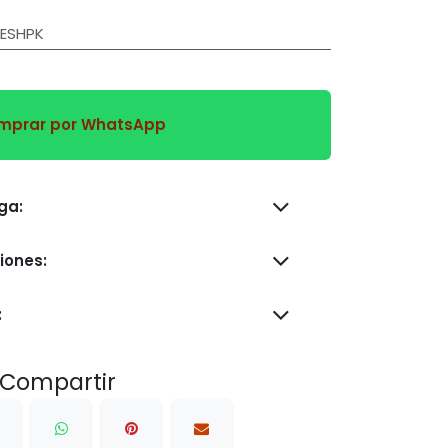
ESHPK
prar por WhatsApp
s de entrega:
iones:
:
Compartir