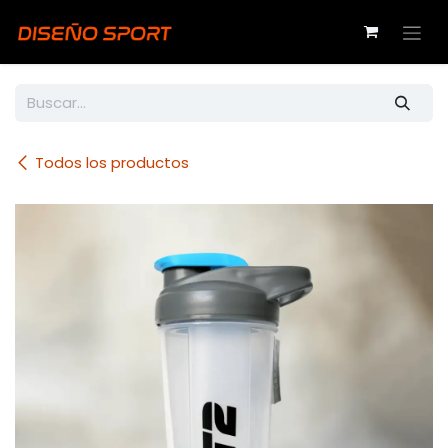
Ir al contenido
Todos los productos