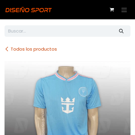
Ir al contenido
Todos los productos