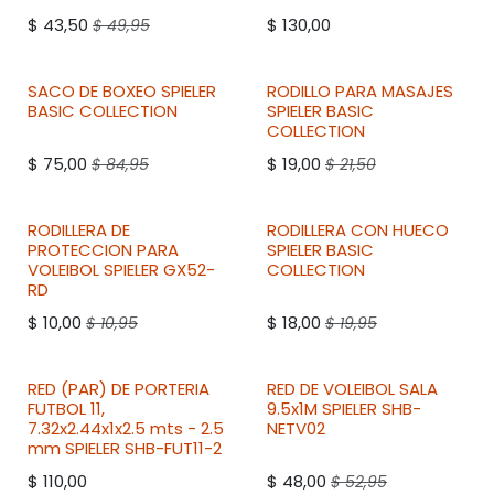
$
43,50
$
130,00
$
49,95
SACO DE BOXEO
SPIELER
RODILLO PARA MASAJES
BASIC COLLECTION
SPIELER
BASIC
COLLECTION
$
75,00
$
19,00
$
84,95
$
21,50
RODILLERA DE
RODILLERA CON HUECO
PROTECCION PARA
SPIELER
BASIC
VOLEIBOL
SPIELER
GX52-
COLLECTION
RD
$
10,00
$
18,00
$
10,95
$
19,95
RED (PAR) DE PORTERIA
RED DE VOLEIBOL SALA
FUTBOL 11,
9.5x1M
SPIELER
SHB-
7.32x2.44x1x2.5 mts - 2.5
NETV02
mm
SPIELER
SHB-FUT11-2
$
110,00
$
48,00
$
52,95